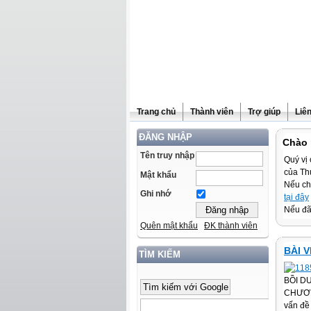
Trang chủ
Thành viên
Trợ giúp
Liê
ĐĂNG NHẬP
Chào 
Tên truy nhập
Quý vị 
của Th
Mật khẩu
Nếu ch
Ghi nhớ
tại đây
Nếu đã 
Quên mật khẩu
ĐK thành viên
BÀI V
TÌM KIẾM
BỒI D
CHƯƠN
vấn đề