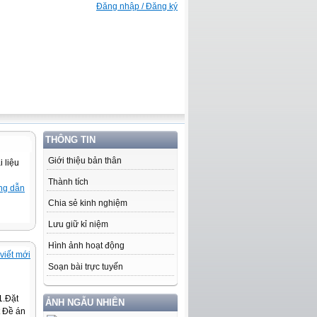
Đăng nhập / Đăng ký
THÔNG TIN
Giới thiệu bản thân
 liệu
Thành tích
ng dẫn
Chia sẻ kinh nghiệm
Lưu giữ kỉ niệm
Hình ảnh hoạt động
viết mới
Soạn bài trực tuyến
.Đặt
ẢNH NGẪU NHIÊN
t Đề án