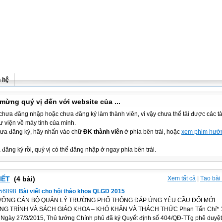
n hệ
mừng quý vị đến với website của ...
chưa đăng nhập hoặc chưa đăng ký làm thành viên, vì vậy chưa thể tải được các tài
ư viện về máy tính của mình.
ưa đăng ký, hãy nhấn vào chữ
ĐK thành viên
ở phía bên trái, hoặc
xem phim hướ
đăng ký rồi, quý vị có thể đăng nhập ở ngay phía bên trái.
IẾT
(4 bài)
Xem tất cả
|
Tạo bài 
Bài viết cho hội thảo khoa QLGD 2015
ƯỠNG CÁN BỘ QUẢN LÝ TRƯỜNG PHỔ THÔNG ĐÁP ỨNG YÊU CẦU ĐỔI MỚI
G TRÌNH VÀ SÁCH GIÁO KHOA – KHÓ KHĂN VÀ THÁCH THỨC Phan Tấn Chí* 1
 Ngày 27/3/2015, Thủ tướng Chính phủ đã ký Quyết định số 404/QĐ-TTg phê duyệ