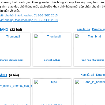
i chương trình, sách giáo khoa giáo dục phổ thông với mục tiêu xây dựng ban hàn
 trình giáo dục phổ thông mới, sách giáo khoa phổ thông mới góp phần chuyển bi
àn diện về chất...
 viết cho hội thảo khoa học CLBGĐ SGD 2015
 viết cho hội thảo khoa học CLBGĐ SGD 2013
GIẢNG
(22 bài)
Xem tất cả
|
Đưa bài g
Change Management
School culture
Văn hóa nhà trường
 ẢNH
(4 bài)
Xem tất cả
|
Đưa tư 