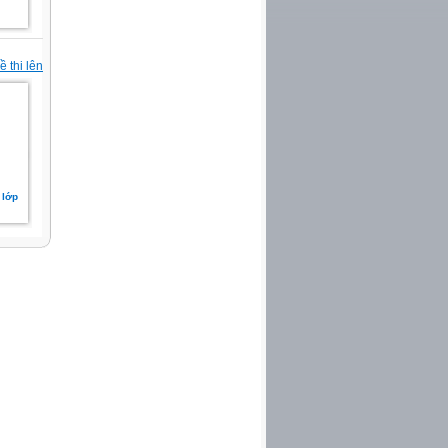
 thi lên
 lớp