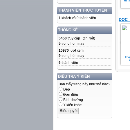
Ai l
THÀNH VIÊN TRỰC TUYẾN
1 khách và 0 thành viên
DOC_
THỐNG KÊ
5450
truy cập (
chi tiết
)
5
trong hôm nay
10970
lượt xem
9
trong hôm nay
Thô
6
thành viên
ĐIỀU TRA Ý KIẾN
Bạn thấy trang này như thế nào?
Đẹp
Đơn điệu
Bình thường
Ý kiến khác