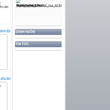
h
ến căn
iảng lên
DANH NGÔN
TIN TỨC
liệu lên