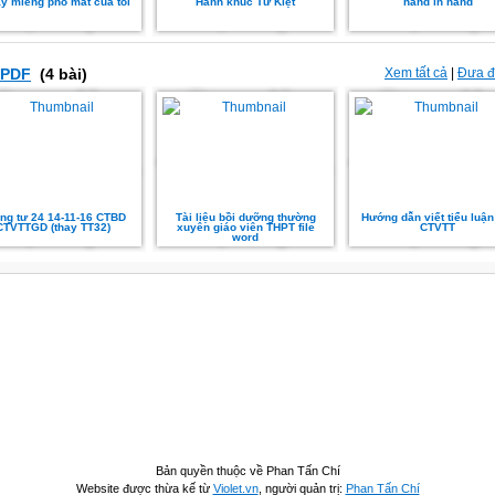
ấy miếng phó mát của tôi
Hành khúc Tứ Kiệt
hand in hand
PDF
(4 bài)
Xem tất cả
|
Đưa đề
ng tư 24 14-11-16 CTBD
Tài liệu bồi dưỡng thường
Hướng dẫn viết tiểu luận
CTVTTGD (thay TT32)
xuyên giáo viên THPT file
CTVTT
word
Bản quyền thuộc về Phan Tấn Chí
Website được thừa kế từ
Violet.vn
, người quản trị:
Phan Tấn Chí