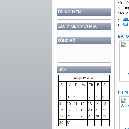
đổi mớ
chương
TÀI NGUYÊN
bản, to
Bài
Bài
CÁC Ý KIẾN MỚI NHẤT
BÀI 
ĐỒNG HỒ
LỊCH
August 2026
Su
M
Tu
W
Th
F
Sa
1
PHIM
2
3
4
5
6
7
8
9
10
11
12
13
14
15
16
17
18
19
20
21
22
23
24
25
26
27
28
29
30
31